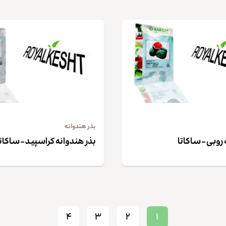
بذر هندوانه
روبی – ساکاتا
بذر هندوانه کراسپید – ساکاتا
۴
۳
۲
۱