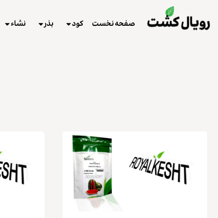
صفحه نخست
کود
بذر
نشاء