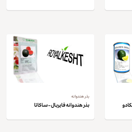
بذر هندوانه
کادو
بذر هندوانه فایربال – ساکاتا