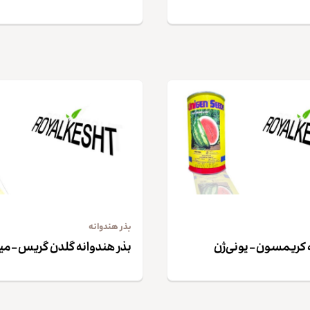
بذر هندوانه
 کریمسون – یونی‌ژن
بذر هندوانه گلدن گریس – می