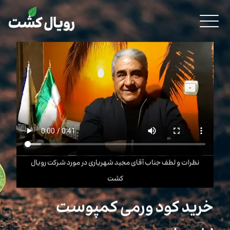
نظرات و لطف جناب آقای مجید شهریاری در مورد شرکت رویال
کشت
خرید كود ورمی كمپوست