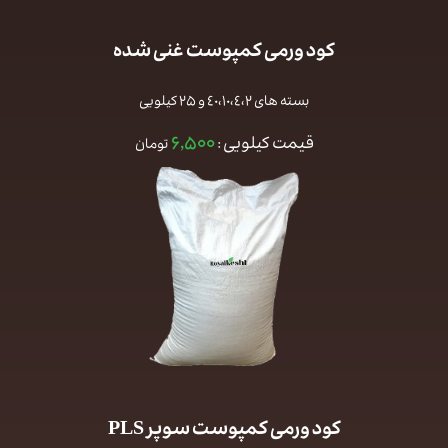
کود ورمی کمپوست غنی شده
بسته های ٤٠،١٠،٤،٢ و ۲۵ کیلویی
۶,۵۰۰
قیمت کیلویی :
تومان
کود ورمی کمپوست سوپر PLS