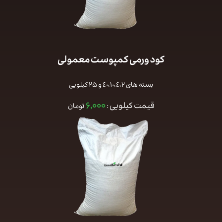
کود ورمی کمپوست معمولی
بسته های ٤٠،١٠،٤،٢ و ۲۵ کیلویی
۶,۰۰۰
قیمت کیلویی :
تومان