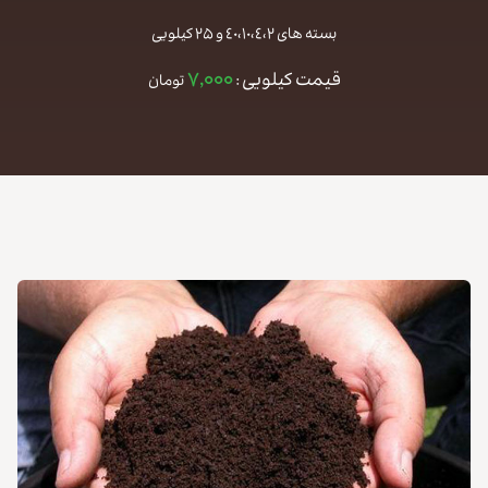
بسته های ٤٠،١٠،٤،٢ و ۲۵ کیلویی
۷,۰۰۰
قیمت کیلویی :
تومان