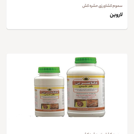
سموم کشاورزی حشره کش
لاروین