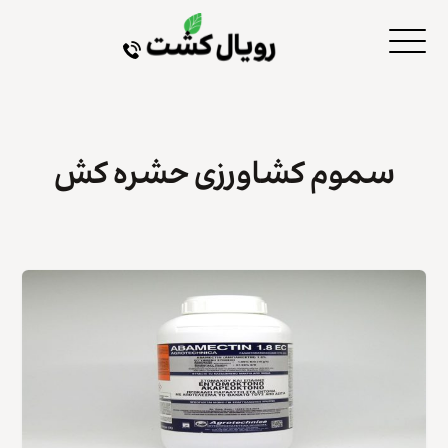
سموم کشاورزی حشره کش