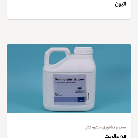
اتیون
سموم کشاورزی حشره کش
فن والریت