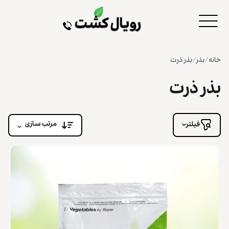
خانه
/
بذر
/
بذر ذرت
بذر ذرت
مرتب سازی
فیلتر