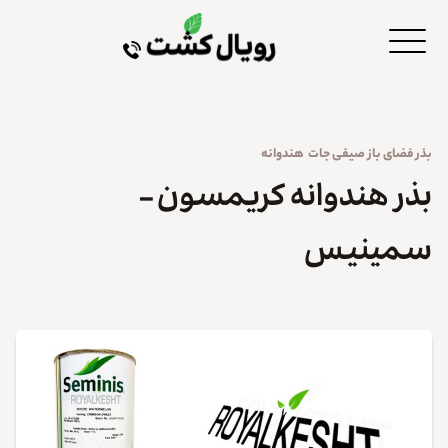
بذر
فضای باز
صیفی جات
هندوانه
بذر هندوانه کریمسون –
سمینیس