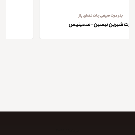
بذر خیار صیفی جات فضای باز
نیس
خیار پاکتی امپراطور – سیمین
کپی لینک
مرداد ۱۹, ۱۳۹۹