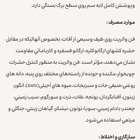
وپوشش كامل لايه سم روي سطح برگ بستگي دارد.
موارد مصرف :
فن والريت روي طيف وسيعي از آفات، بخصوص آنهائيكه در مقابل
حشره كشهاي ارگانوكلره، ارگانو‌ فسفره و كارباماتي مقاومت
نشان مي‌دهند، مؤثر است. فن والريت به منظور كنترل حشرات
چوبخوار، مكنده و جونده از راسته‌هاي مختلف روي پنبه، دانه هاي
روغني،صیفی جات و سبزيجات، ميوه هاي آجیلی(nuts)، انگور،
زيتون، آفتابگردان، يونجه، غلات، ذرت و سورگوم، سيب زميني،
چغندر، بادام زميني، سويا، توتون، نيشكر، گياهان زينتي، جنگلي و
مرتعي استفاده مي‌شود.
سازگاري و اختلاط :