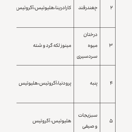
۲
چغندرقند
کارادرینا،هلیوتیس،آگروتیس
در
هکتار
درختان
۰/۵
۳
میوه
مینوز لکه گرد و شته
لیتر در
سردسیری
هزار
۱ لیتر
۴
پنبه
پرودنیا،آگروتیس،هلیوتیس
در
هکتار
۱ لیتر
سبزیجات
۵
هلیوتیس، آگروتیس
در
و صیفی