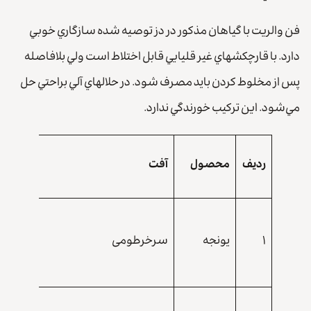
فن والريت با گياهان مذكور در دز توصيه شده سازگاري خوبي
دارد. با قارچكشهاي غير قليايي قابل اختلاط است ولي بلافاصله
پس از مخلوط كردن بايد مصرف شود. در حلالهاي آلي براحتي حل
مي‌شود. اين تركيب خورندگي ندارد.
مقدار
ردیف
محصول
آفت
مصرف
۱ لیتر
۱
یونجه
سرخرطومی
در
هکتار
۱ لیتر