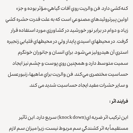
كنه‌كشي دارد. فن والريت روي آفات گياهي،مؤثر بوده و جزء
اولين پيرتروئيدهاي مصنوعي است كه به علت قدرت حشره ‌كشي
زياد و دوام در برابر نور خورشيد در كشاورزي مورد استفاده قرار
گرفت. در محيطهاي اسيدي پايدار ولي در محيطهاي قليايي زنجيره
استري آن هيدروليز مي‌شود. براي انسان و جانوران خونگرم
سميت متوسط دارد و همچنین روي پوست و چشم نيز ايجاد
حساسيت مختصری مي‌كند. فن والريت براي ماهيها، زنبورعسل
و ساير حشرات مفيد ایجاد حساسیت شدید می کند.
فرایند اثر :
اين تركيب اثر ضربه اي(knock down) سريع دارد. اين تأثير
مستقيماً به اثر كشندگي سم مربوط نيست، زيرا ميزان سم لازم