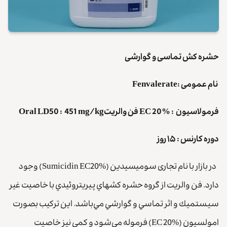
حشره كش تماسی و گوارشی
نام عمومی :Fenvalerate
فرمولاسیون : EC 20% فن والريتOral LD50 : 451 mg/kg
دوره کارنس : ۱۵ روز
در بازار با نام تجاری سومیسیدین (Sumicidin EC20%) وجود
دارد. فن والريت از گروه حشره كشهاي پيريتروئيدي با خاصيت غير
سيستميك و اثر تماسي و گوارشي مي‌باشد. اين تركيب بصورت
امولسيون (EC 20%) فرموله مي‌شود و كمي نيز خاصيت