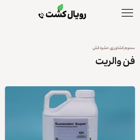
سموم کشاورزی
حشره کش
فن والریت