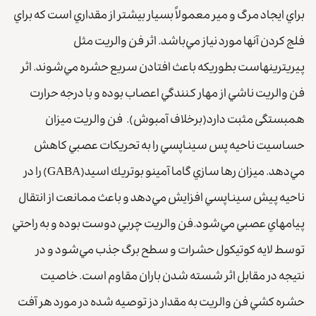
براي ايجاد مرگ و مير معمولاً بسيار بيشتر از مقداري است كه براي
فلج كردن آنها مورد نياز مي‌باشد. اثر فن والريت مثل
پيريترينهاست بطوريكه باعث افتادن سريع حشره مي‌شوند. اثر
فن والريت ناشي از مهار كنندگي اعصاب بوده و با درجه حرارت
همبستگی مثبت دارد(برخلاف آمبوش). فن والريت ميزان
حساسيت ناحيه پس سيناپسي را به تحريكات عصبي كاهش
مي‌دهد. ميزان رها سازي گاما آمينو بوتريك اسيد(GABA) را در
ناحيه پيش سيناپسي افزايش مي‌دهد و باعث ممانعت از انتقال
پيامهاي عصبي مي‌شود.فن والريت چربي دوست بوده و به راحتي
توسط لايه كوتيكول حشرات و سطح برگ جذب مي‌شود و در
نتيجه در مقابل اثر شسته شدن باران مقاوم است. خاصيت
حشره كشي فن والريت به مقدار دز توصيه شده در مورد هر آفت