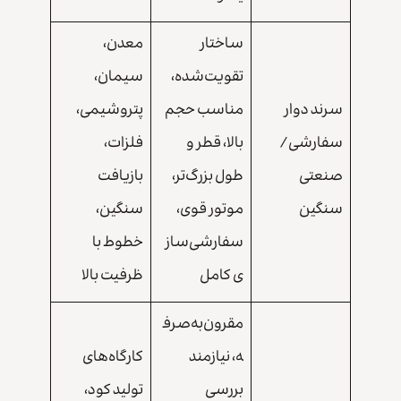
ساختار
معدن،
تقویت‌شده،
سیمان،
سرند دوار
مناسب حجم
پتروشیمی،
سفارشی/
بالا، قطر و
فلزات،
صنعتی
طول بزرگ‌تر،
بازیافت
سنگین
موتور قوی،
سنگین،
سفارشی‌ساز
خطوط با
ی کامل
ظرفیت بالا
مقرون‌به‌صرف
ه، نیازمند
کارگاه‌های
بررسی
تولید کود،