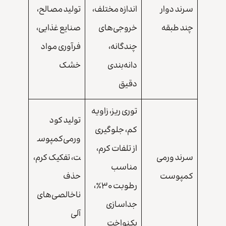
سرند دوار
اندازه مختلف،
تولید مصالح،
چند طبقه
خروجی‌های
صنایع غذایی،
چندگانه،
فرآوری مواد
دانه‌بندی
خشک
دقیق
توری ریز، زاویه
تولید کود
کم، جلوگیری
ورمی‌کمپوس
از تلفات کرم،
سرند ورمی
ت، تفکیک کرم،
مناسب
کمپوست
حذف
رطوبت ۳۰٪،
ناخالصی‌های
جداسازی
آلی
یکنواخت