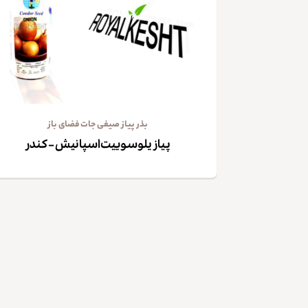
بذر پیاز صیفی جات فضای باز
پیاز یلوسوییت‌اسپانیش – کندر