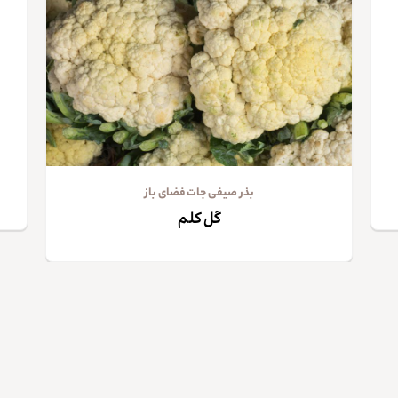
بذر صیفی جات فضای باز
گل کلم