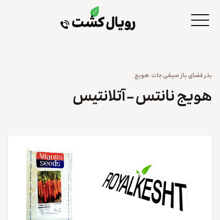
بذر
فضای باز
صیفی جات
هویج
هویج نانتس – آتلانتیس