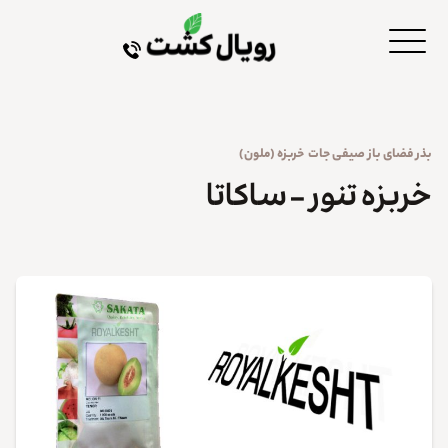
بذر
فضای باز
صیفی جات
خربزه (ملون)
خربزه تنور – ساکاتا