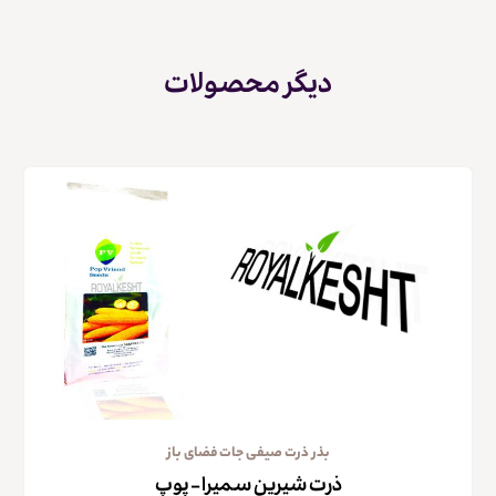
دیگر محصولات
بذر ذرت صیفی جات فضای باز
ذرت شیرین سمیرا – پوپ