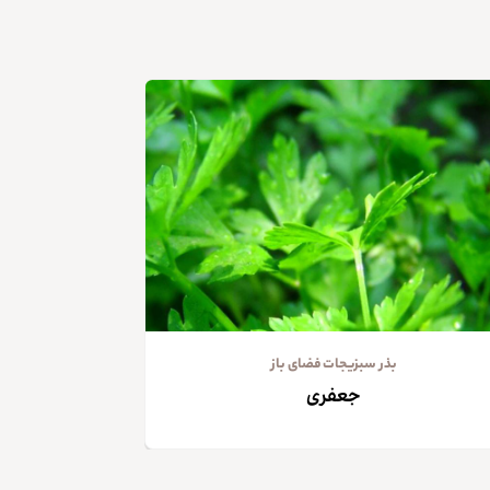
بذر سبزیجات فضای باز
جعفری