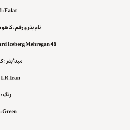
d
:
Falat
نام بذر و رقم : کاهو 
ard Iceberg Mehregan 48
مبدأ بذر : ک
:
I.R.Iran
رنگ : 
:
Green