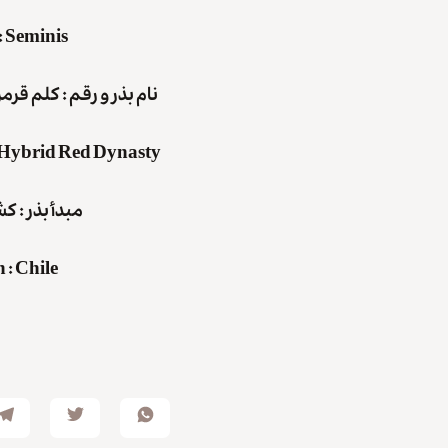
:
Seminis
نام بذر و رقم : کلم قر
Hybrid Red Dynasty
مبدأ بذر : ک
n
:
Chile