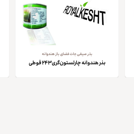
بذر صیفی جات فضای باز هندوانه
بذر هندوانه چارلستون‌گری۲۴۳ قوطی