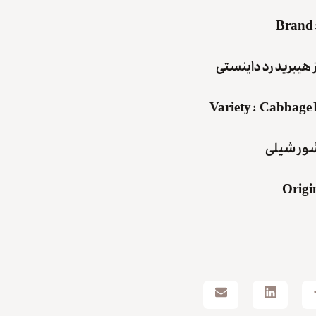
Brand
مز هیبرید رد داینستی
Variety
:
Cabbage 
شور
شیلی
Origi