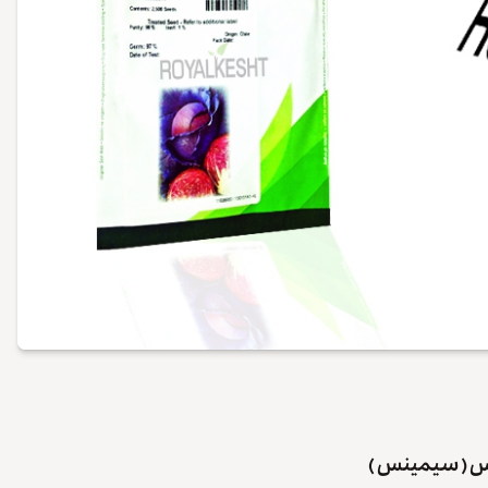
یس ( سیمینس )