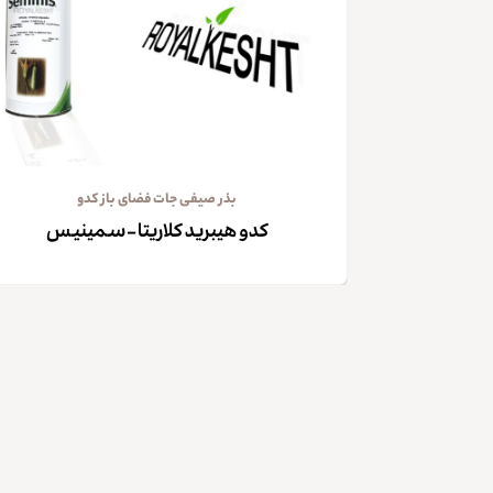
بذر صیفی جات فضای باز کدو
کدو هیبرید کلاریتا – سمینیس