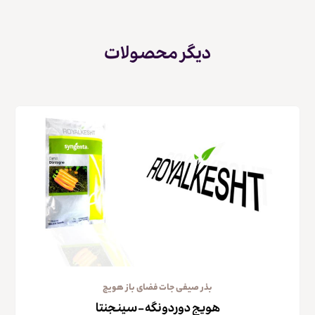
دیگر محصولات
بذر صیفی جات فضای باز هویج
هویج دوردونگه – سینجنتا