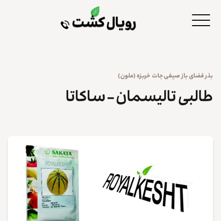
بذر
فضای باز
صیفی جات
خربزه (ملون)
طالبی تالیسمان – ساکاتا