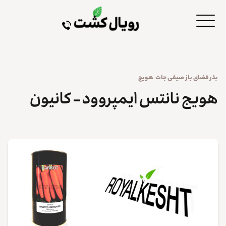
بذر
فضای باز
صیفی جات
هویج
هویج نانتس ایمپروود – کانیون