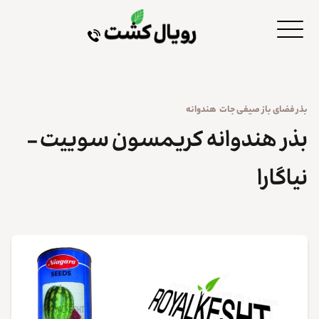
بذر
فضای باز
صیفی جات
هندوانه
بذر هندوانه کریمسون سوییت –
نیاگارا