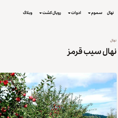
نهال
سموم
ادوات
رویال کشت
وبلاگ
نهال
نهال سیب قرمز