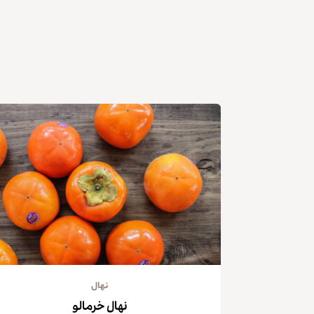
نهال
نهال خرمالو