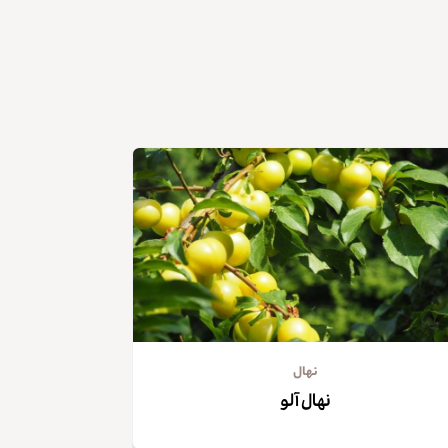
نهال
نهال آلو