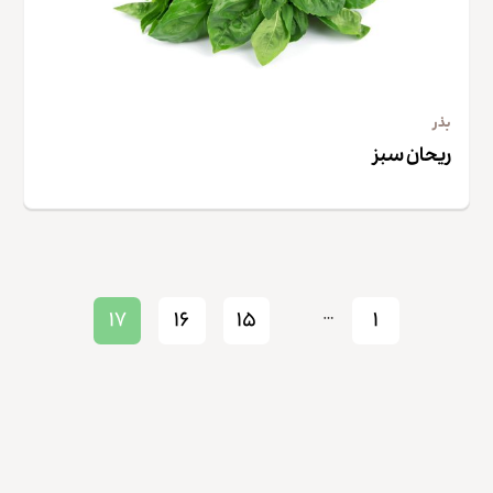
بذر
ریحان سبز
…
۱۷
۱۶
۱۵
۱