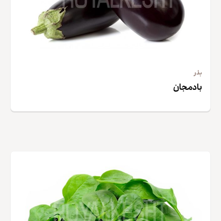
بذر
بادمجان