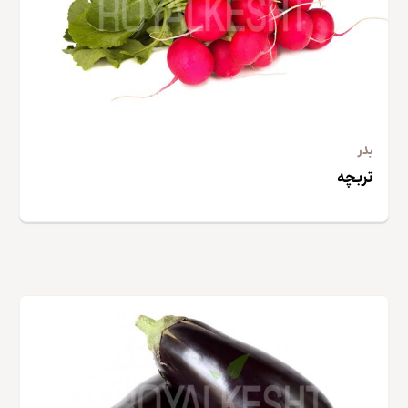
بذر
تربچه