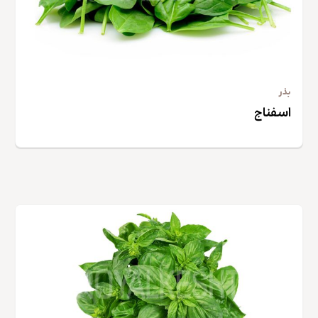
بذر
اسفناج