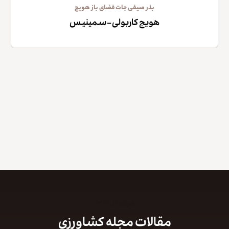
بذر صیفی جات فضای باز هویج
هویج کاربولی – سمینیس
کپی لینک
مرداد ۱۹, ۱۳۹۹
مقالات مجله کشاورزی