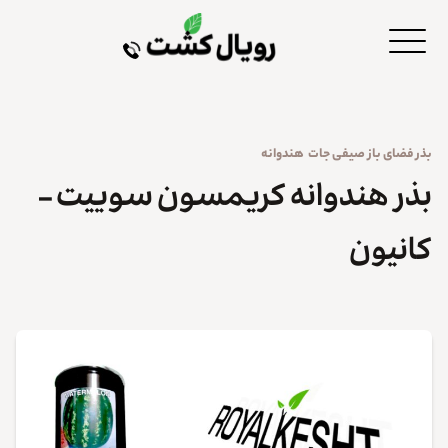
بذر
فضای باز
صیفی جات
هندوانه
بذر هندوانه کریمسون سوییت –
کانیون