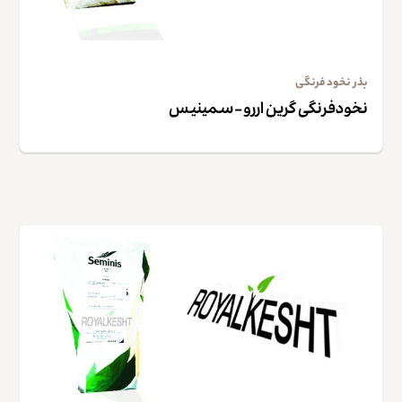
بذر نخود فرنگی
نخودفرنگی گرین اررو – سمینیس