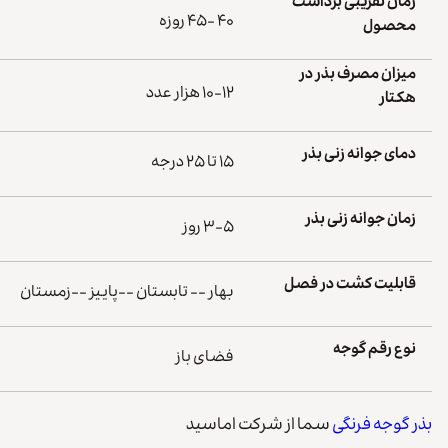
زمان تقریبی برداشت
۴۰ -۴۵ روزه
محصول
میزان مصرف بذر در
۱۰-۱۲ هزار عدد
هکتار
دمای جوانه زنی بذر
۱۵ تا ۲۵ درجه
زمان جوانه زنی بذر
۳-۵ روز
قابلیت کشت در فصل
بهار -- تابستان --پاییز --زمستان
نوع رقم گوجه
فضای باز
بذر گوجه فرنگی
سما از شرکت اماسید