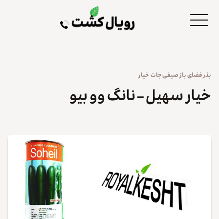
بذر
فضای باز
صیفی جات
خیار
خیار سهیل – نانگ وو بیو