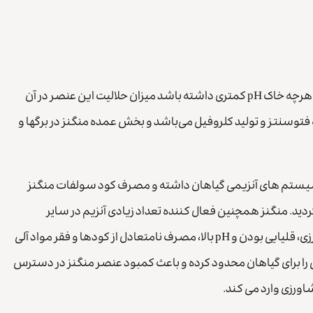
در پوسته زمین ترکیبات منگنزدار از لحاظ فراوانی پس از آهن قراردارند. هرچه خاک pH کمتری داشته باشد میزان حلالیت این عنصر در آن
فتوسنتز و تولید کلروفیل می‌باشد و بخش عمده منگنز در برگها و
ستم های آنزیمی گیاهان داشته و مصرف کود سولفات منگنز
د. منگنز همچنین فعال کننده تعداد زیادی آنزیم در سایر
جانداران بخصوص انسان می باشد. آهکی بودن خاک زمین های کشاورزی، قلیایی بودن و pH بالا، مصرف نامتعادل از کودها و فقر مواد آلی
ی را برای گیاهان محدود کرده و باعث کمبود عنصر منگنز در دسترس
اورزی وارد می کند.