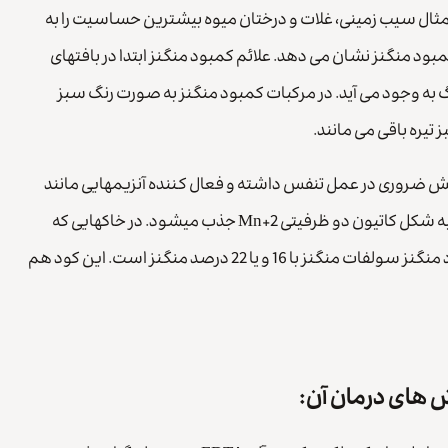
ثال سیب زمینی، غلات و درختان میوه بیشترین حساسیت را به
بود منگنز نشان می دهد. علائم کمبود منگنز ابتدا در بافتهای
رگ به وجود می آید. در مرکبات کمبود منگنز به صورت رنگ سبز
تیره باقی می مانند.
ر نقش ضروری در عمل تنفس داشته و فعال کننده آنزیمهایی مانند
نیتریت ردوکتاز بوده که در متابولیسم ازت دخالت دارد. منگنز در خاک به شکل کاتیون دو ظرفیتی Mn+2 جذب میشود. در خاکهایی که
میزان آهک بالاست مقدار منگنز قابل دسترس کم است. رایج ترین کود منگنز سولفات منگنز با 16 و یا 22 درصد منگنز است. این کود هم
ش های درمان آن: